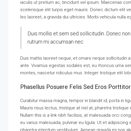
iaculis ut pretium ac, tincidunt vel ipsum. Maecenas c
scelerisque elit turpis eget mauris. Donec dictum elit ve
leo laoreet, a gravida dui ultricies. Morbi vehicula nulla 
Duis mollis et sem sed sollicitudin. Donec non 
rutrum mi accumsan nec.
Duis mattis laoreet neque, et ornare neque sollicitudin 
ante. Vivamus egestas sodales est, eu rhoncus urna se
montes, nascetur ridiculus mus. Integer tristique elit l
Phasellus Posuere Felis Sed Eros Porttitor
Curabitur massa magna, tempor in blandit id, porta in ligu
Mauris risus lectus, tristique at nisl at, pharetra tristique
Nullam this is a link nibh facilisis, at malesuada orci con
eu varius malesuada, pulvinar eu ligula. Ut et adipiscing
pharetra interdum vestibulum. Aenean gravida mi non aliq