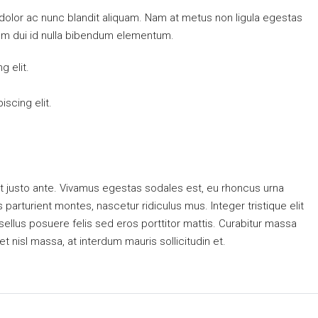
 dolor ac nunc blandit aliquam. Nam at metus non ligula egestas
um dui id nulla bibendum elementum.
g elit.
scing elit.
t justo ante. Vivamus egestas sodales est, eu rhoncus urna
arturient montes, nascetur ridiculus mus. Integer tristique elit
ellus posuere felis sed eros porttitor mattis. Curabitur massa
et nisl massa, at interdum mauris sollicitudin et.