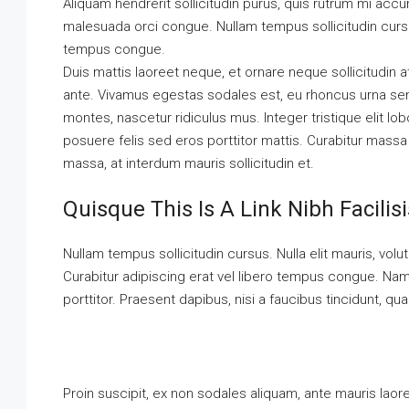
Aliquam hendrerit sollicitudin purus, quis rutrum mi ac
malesuada orci congue. Nullam tempus sollicitudin cursu
tempus congue.
Duis mattis laoreet neque, et ornare neque sollicitudin 
ante. Vivamus egestas sodales est, eu rhoncus urna se
montes, nascetur ridiculus mus. Integer tristique elit l
posuere felis sed eros porttitor mattis. Curabitur massa m
massa, at interdum mauris sollicitudin et.
Quisque This Is A Link Nibh Facili
Nullam tempus sollicitudin cursus. Nulla elit mauris, volut
Curabitur adipiscing erat vel libero tempus congue. Na
porttitor. Praesent dapibus, nisi a faucibus tincidunt, q
Proin suscipit, ex non sodales aliquam, ante mauris laor