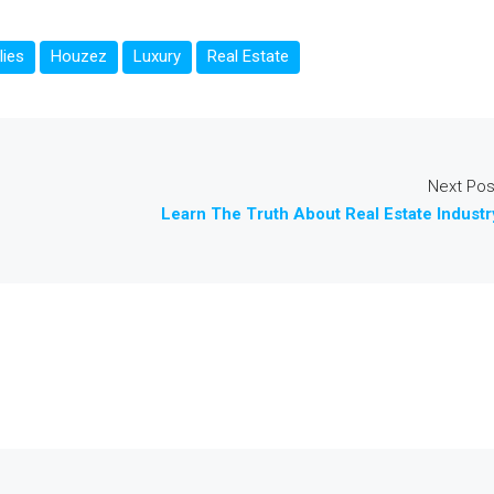
lies
Houzez
Luxury
Real Estate
Next Pos
Learn The Truth About Real Estate Industr