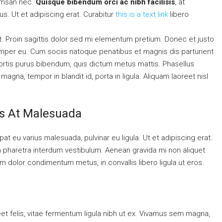
cumsan nec.
Quisque bibendum orci ac nibh facilisis
, at
s. Ut et adipiscing erat. Curabitur
this is a text link
libero
at. Proin sagittis dolor sed mi elementum pretium. Donec et justo
mper eu. Cum sociis natoque penatibus et magnis dis parturient
obortis purus bibendum, quis dictum metus mattis. Phasellus
agna, tempor in blandit id, porta in ligula. Aliquam laoreet nisl
sis At Malesuada
pat eu varius malesuada, pulvinar eu ligula. Ut et adipiscing erat.
m pharetra interdum vestibulum. Aenean gravida mi non aliquet
uam dolor condimentum metus, in convallis libero ligula ut eros.
eet felis, vitae fermentum ligula nibh ut ex. Vivamus sem magna,