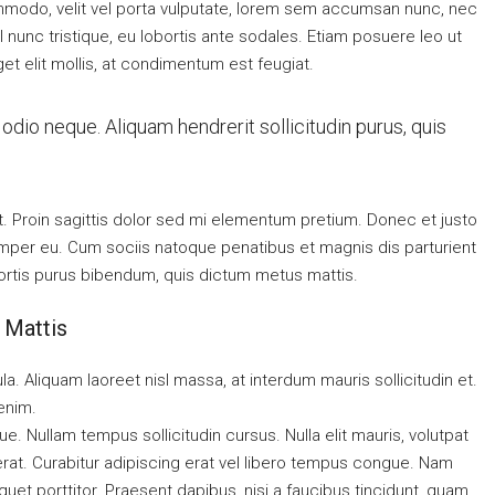
ommodo, velit vel porta vulputate, lorem sem accumsan nunc, nec
l nunc tristique, eu lobortis ante sodales. Etiam posuere leo ut
eget elit mollis, at condimentum est feugiat.
odio neque. Aliquam hendrerit sollicitudin purus, quis
at. Proin sagittis dolor sed mi elementum pretium. Donec et justo
mper eu. Cum sociis natoque penatibus et magnis dis parturient
obortis purus bibendum, quis dictum metus mattis.
 Mattis
la. Aliquam laoreet nisl massa, at interdum mauris sollicitudin et.
 enim.
gue. Nullam tempus sollicitudin cursus. Nulla elit mauris, volutpat
 erat. Curabitur adipiscing erat vel libero tempus congue. Nam
uet porttitor. Praesent dapibus, nisi a faucibus tincidunt, quam